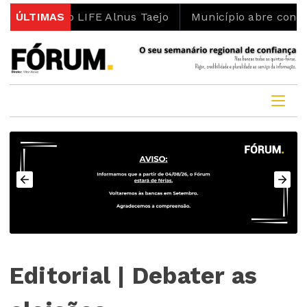
 projeto LIFE Alnus Taejo
ÚLTIMAS
Município abre concurso p
Editorial | Debater as