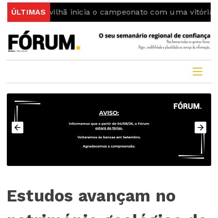
Covilhã inicia o campeonato com uma vitória
ÚLTIMAS
Colmeal
Estudos avançam no