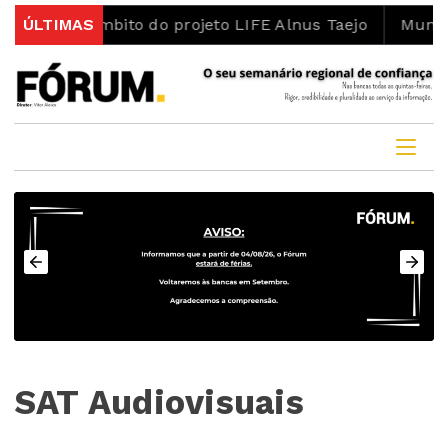
 âmbito do projeto LIFE Alnus Taejo
ÚLTIMAS
Município abre 
SAT Audiovisuais